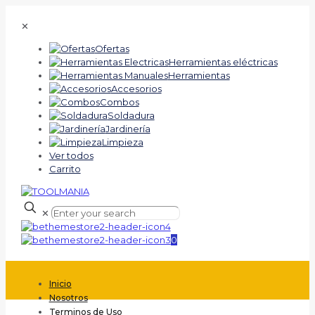
✕
Ofertas
Herramientas eléctricas
Herramientas
Accesorios
Combos
Soldadura
Jardinería
Limpieza
Ver todos
Carrito
✕
0
Inicio
Nosotros
Terminos de Uso