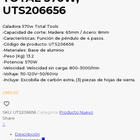
UTS206656
Caladora 570w Total Tools
•Capacidad de corte: Madera: 65mm / Acero: 8mm
•Características: Función de péndulo de 4 pasos.
•Código de producto: UTS206656
•Materiales: Base de aluminio
•Peso (Kg): 13.2
•Potencia: 570W
•Velocidad: Velocidad sin carga: 800-3000/min
•Voltaje: 110-120V~50/60Hz
•Incluye: Escobilla de carbón extra, (3) piezas de hojas de sierra.
L
965.00
SKU:
UTS206656
Categoría:
Producto Nuevo
Share
0
Descripción
Valoraciones
0