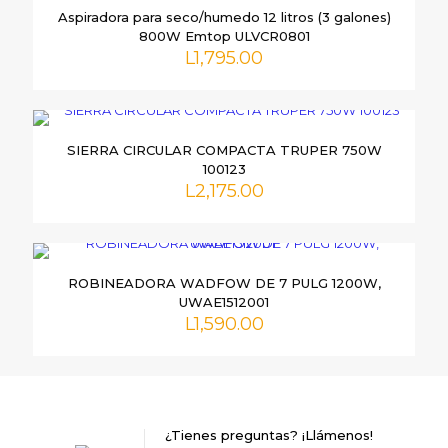
Tu dirección de correo electrónico no será publicada.
Los
Aspiradora para seco/humedo 12 litros (3 galones)
campos obligatorios están marcados con
*
800W Emtop ULVCR0801
L
1,795.00
Tu
puntuación
*
SIERRA CIRCULAR COMPACTA TRUPER 750W
100123
L
2,175.00
ROBINEADORA WADFOW DE 7 PULG 1200W,
Nombre
*
UWAE1512001
L
1,590.00
Correo
electrónico
*
Guarda mi nombre, correo electrónico y web en este
navegador para la próxima vez que comente.
¿Tienes preguntas? ¡Llámenos!