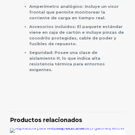
Amperímetro analógico: Incluye un visor
frontal que permite monitorear la
corriente de carga en tiempo real.
Accesorios incluidos: El paquete estándar
viene en caja de cartón e incluye pinzas de
cocodrilo protegidas, cable de poder y
fusibles de repuesto.
Seguridad: Posee una clase de
aislamiento H, lo que indica alta
resistencia térmica para entornos
exigentes.
Valoraciones
No hay valoraciones aún.
Sé el primero en valorar
“CARGADOR DE BATERIA INGCO
Productos relacionados
12V-24V, UCB1601”