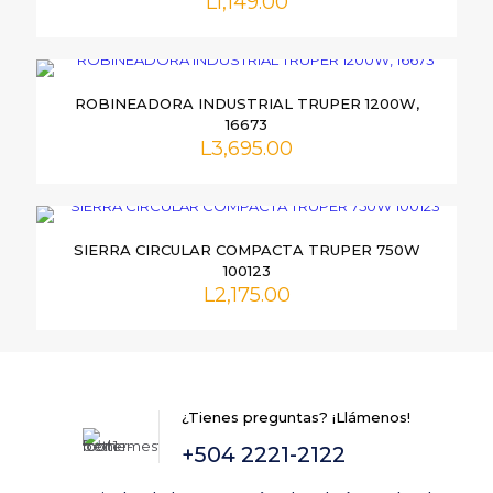
L
1,149.00
campos obligatorios están marcados con
*
Tu
puntuación
*
ROBINEADORA INDUSTRIAL TRUPER 1200W,
16673
L
3,695.00
SIERRA CIRCULAR COMPACTA TRUPER 750W
100123
L
2,175.00
Nombre
*
Correo
electrónico
*
¿Tienes preguntas? ¡Llámenos!
Guarda mi nombre, correo electrónico y web en este
navegador para la próxima vez que comente.
+504 2221-2122