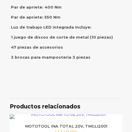
Par de apriete: 400 Nm
Par de apriete: 550 Nm
Luz de trabajo LED integrada Incluye:
1 juego de discos de corte de metal (10 piezas)
47 piezas de accesorios
3 brocas para mampostería 3 piezas
Valoraciones
No hay valoraciones aún.
Sé el primero en valorar “COMBO
INGCO 3PCS, PULIDORA,
Productos relacionados
P/IMPACTO, TALADRO,
UCOSLI241291”
MOTOTOOL INA TOTAL 20V, TMGLI2001
Tu dirección de correo electrónico no será publicada.
Los