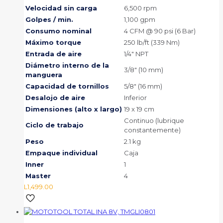
Velocidad sin carga
6,500 rpm
Golpes / min.
1,100 gpm
Consumo nominal
4 CFM @ 90 psi (6 Bar)
Máximo torque
250 lb/ft (339 Nm)
Entrada de aire
1/4″ NPT
Diámetro interno de la
3/8″ (10 mm)
manguera
Capacidad de tornillos
5/8″ (16 mm)
Desalojo de aire
Inferior
Dimensiones (alto x largo)
19 x 19 cm
Continuo (lubrique
Ciclo de trabajo
constantemente)
Peso
2.1 kg
Empaque individual
Caja
Inner
1
Master
4
L
1,499.00