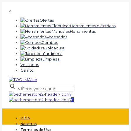
✕
Ofertas
Herramientas eléctricas
Herramientas
Accesorios
Combos
Soldadura
Jardinería
Limpieza
Ver todos
Carrito
✕
0
Inicio
Nosotros
Terminos de Uso