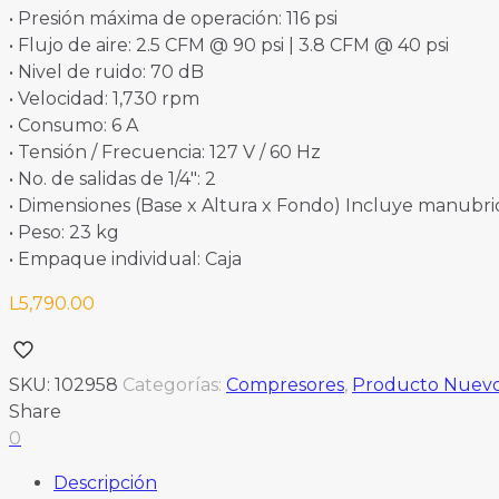
• Presión máxima de operación: 116 psi
• Flujo de aire: 2.5 CFM @ 90 psi | 3.8 CFM @ 40 psi
• Nivel de ruido: 70 dB
• Velocidad: 1,730 rpm
• Consumo: 6 A
• Tensión / Frecuencia: 127 V / 60 Hz
• No. de salidas de 1/4″: 2
• Dimensiones (Base x Altura x Fondo) Incluye manubrio
• Peso: 23 kg
• Empaque individual: Caja
L
5,790.00
SKU:
102958
Categorías:
Compresores
,
Producto Nuev
Share
0
Descripción