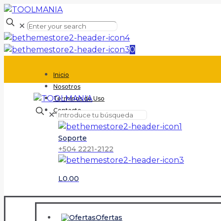
✕
0
Inicio
Nosotros
Terminos de Uso
Contacto
✕
Soporte
+504 2221-2122
L0.00
Ofertas