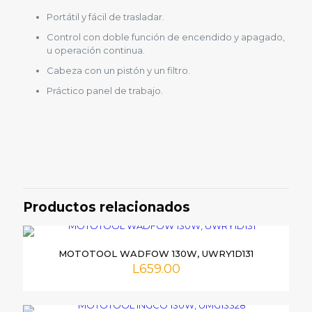
Portátil y fácil de trasladar.
Control con doble función de encendido y apagado,
u operación continua.
Cabeza con un pistón y un filtro.
Práctico panel de trabajo.
Valoraciones
No hay valoraciones aún.
Sé el primero en valorar
“COMPRESOR VERTICAL TRUPER
Productos relacionados
50 LITROS, 19360”
Tu dirección de correo electrónico no será publicada.
Los
MOTOTOOL WADFOW 130W, UWRY1D131
campos obligatorios están marcados con
*
L
659.00
Tu
puntuación
*