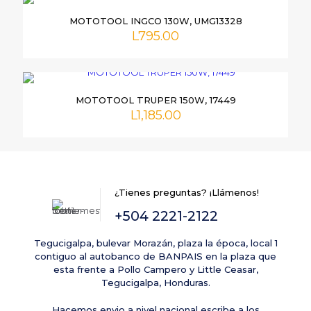
MOTOTOOL INGCO 130W, UMG13328
L
795.00
MOTOTOOL TRUPER 150W, 17449
L
1,185.00
Nombre
*
Correo
electrónico
*
¿Tienes preguntas? ¡Llámenos!
Guarda mi nombre, correo electrónico y web en este
+504 2221-2122
navegador para la próxima vez que comente.
Tegucigalpa, bulevar Morazán, plaza la época, local 1
contiguo al autobanco de BANPAIS en la plaza que
esta frente a Pollo Campero y Little Ceasar,
Tegucigalpa, Honduras.
Hacemos envio a nivel nacional escribe a los