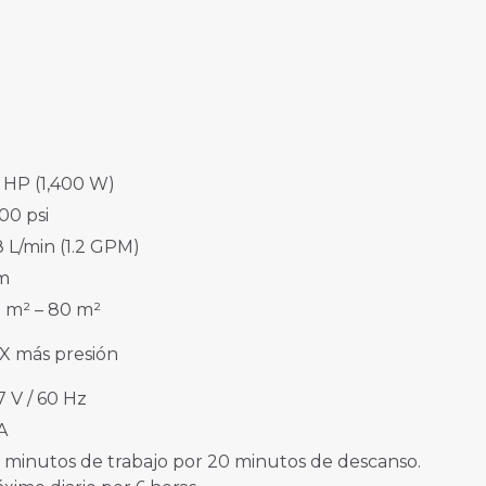
9 HP (1,400 W)
500 psi
8 L/min (1.2 GPM)
m
 m² – 80 m²
X más presión
7 V / 60 Hz
 A
 minutos de trabajo por 20 minutos de descanso.