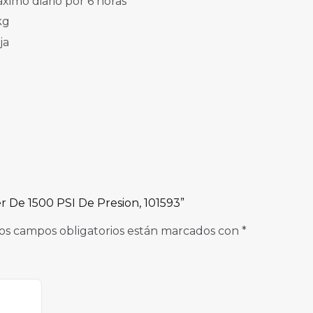
ximo diario por 6 horas
kg
ja
r De 1500 PSI De Presion, 101593”
os campos obligatorios están marcados con
*