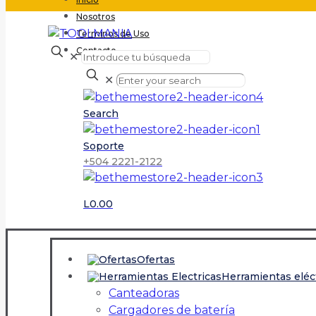
Nosotros
Terminos de Uso
Contacto
✕
✕
Search
Soporte
+504 2221-2122
L0.00
Ofertas
Herramientas eléc
Canteadoras
Cargadores de batería