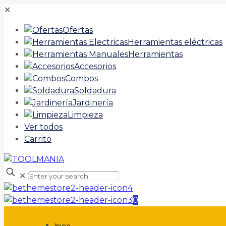
✕
Ofertas
Herramientas eléctricas
Herramientas
Accesorios
Combos
Soldadura
Jardinería
Limpieza
Ver todos
Carrito
✕
0
Inicio