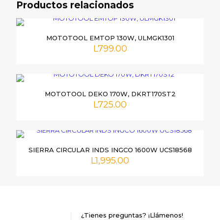
Productos relacionados
1200PSI, UJDHP3A12”
Tu dirección de correo electrónico no será publicada.
Los
MOTOTOOL EMTOP 130W, ULMGK1301
campos obligatorios están marcados con
*
L
799.00
Tu
puntuación
*
MOTOTOOL DEKO 170W, DKRT170ST2
L
725.00
SIERRA CIRCULAR INDS INGCO 1600W UCS18568
L
1,995.00
Nombre
*
Correo
electrónico
*
¿Tienes preguntas? ¡Llámenos!