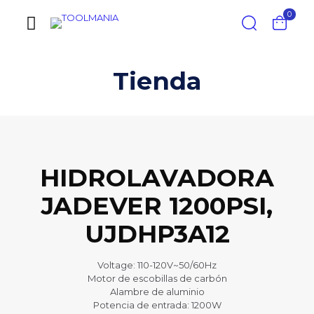
0
Tienda
HIDROLAVADORA
JADEVER 1200PSI,
UJDHP3A12
Voltage: 110-120V~50/60Hz
Motor de escobillas de carbón
Alambre de aluminio
Potencia de entrada: 1200W