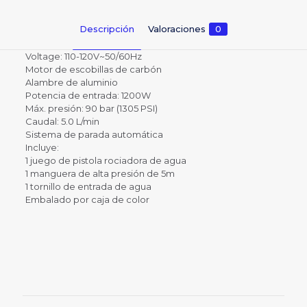
Descripción
Valoraciones
0
Voltage: 110-120V~50/60Hz
Motor de escobillas de carbón
Alambre de aluminio
Potencia de entrada: 1200W
Máx. presión: 90 bar (1305 PSI)
Caudal: 5.0 L/min
Sistema de parada automática
Incluye:
1 juego de pistola rociadora de agua
1 manguera de alta presión de 5m
1 tornillo de entrada de agua
Embalado por caja de color
Valoraciones
No hay valoraciones aún.
Sé el primero en valorar
“HIDROLAVADORA JADEVER