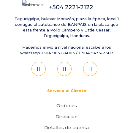
Guarda mi nombre, correo electrónico y web en este
+504 2221-2122
navegador para la próxima vez que comente.
Tegucigalpa, bulevar Morazán, plaza la época, local 1
contiguo al autobanco de BANPAIS en la plaza que
esta frente a Pollo Campero y Little Ceasar,
Tegucigalpa, Honduras.
Hacemos envio a nivel nacional escribe a los
whatsapp +504 9852-4803 / + 504 9433-2687
Servicio al Cliente
Ordenes
Direccion
Detalles de cuenta