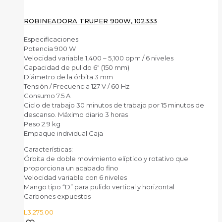
ROBINEADORA TRUPER 900W, 102333
Especificaciones
Potencia 900 W
Velocidad variable 1,400 – 5,100 opm / 6 niveles
Capacidad de pulido 6″ (150 mm)
Diámetro de la órbita 3 mm
Tensión / Frecuencia 127 V / 60 Hz
Consumo 7.5 A
Ciclo de trabajo 30 minutos de trabajo por 15 minutos de
descanso. Máximo diario 3 horas
Peso 2.9 kg
Empaque individual Caja
Características:
Órbita de doble movimiento elíptico y rotativo que
proporciona un acabado fino
Velocidad variable con 6 niveles
Mango tipo “D” para pulido vertical y horizontal
Carbones expuestos
L
3,275.00