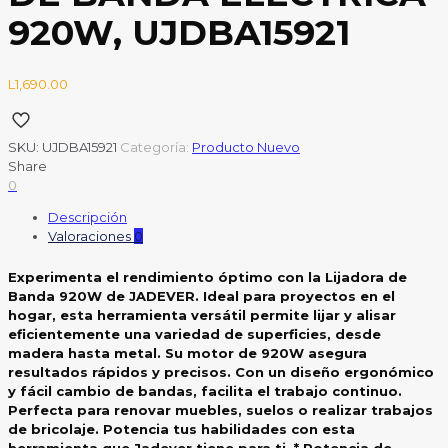
920W, UJDBA15921
L
1,690.00
SKU:
UJDBA15921
Categoría:
Producto Nuevo
Share
0
Descripción
Valoraciones
0
Experimenta el rendimiento óptimo con la Lijadora de
Banda 920W de JADEVER. Ideal para proyectos en el
hogar, esta herramienta versátil permite lijar y alisar
eficientemente una variedad de superficies, desde
madera hasta metal. Su motor de 920W asegura
resultados rápidos y precisos. Con un diseño ergonómico
y fácil cambio de bandas, facilita el trabajo continuo.
Perfecta para renovar muebles, suelos o realizar trabajos
de bricolaje. Potencia tus habilidades con esta
herramienta que Jadever tiene para ti. * Potencia de