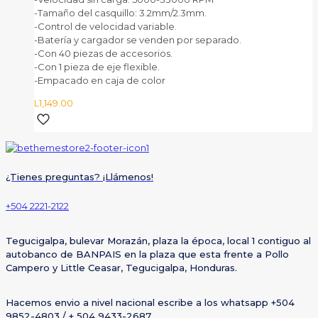
-Tamaño del casquillo: 3.2mm/2.3mm.
-Control de velocidad variable.
-Batería y cargador se venden por separado.
-Con 40 piezas de accesorios.
-Con 1 pieza de eje flexible.
-Empacado en caja de color
L
1,149.00
¿Tienes preguntas? ¡Llámenos!
+504 2221-2122
Tegucigalpa, bulevar Morazán, plaza la época, local 1 contiguo al
autobanco de BANPAIS en la plaza que esta frente a Pollo
Campero y Little Ceasar, Tegucigalpa, Honduras.
Hacemos envio a nivel nacional escribe a los whatsapp +504
9852-4803 / + 504 9433-2687