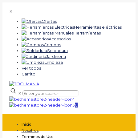
✕
Ofertas
Herramientas eléctricas
Herramientas
Accesorios
Combos
Soldadura
Jardinería
Limpieza
Ver todos
Carrito
✕
0
Inicio
Nosotros
Terminos de Uso