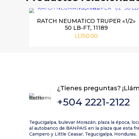
Tu dirección de 
marcados con
*
RATCH NEUMATICO TRUPER «1/2»
50 LB-FT, 11189
L
1,150.00
Tu puntuación
*
¿Tienes preguntas? ¡Llá
+504 2221-2122
Nombre
*
Tegucigalpa, bulevar Morazán, plaza la época, loc
próxima vez qu
al autobanco de BANPAIS en la plaza que esta fre
Campero y Little Ceasar, Tegucigalpa, Honduras.