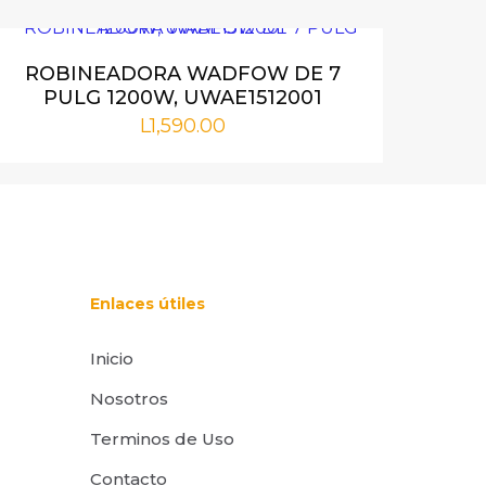
orios están
ROBINEADORA WADFOW DE 7
PULG 1200W, UWAE1512001
L
1,590.00
Enlaces útiles
Inicio
i nombre,
rónico y web en
Nosotros
or para la
Terminos de Uso
Contacto