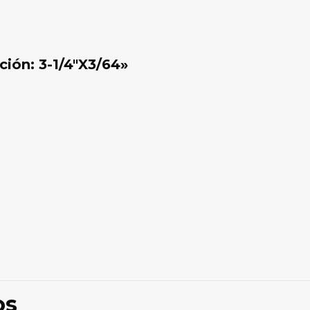
ción: 3-1/4″X3/64»
Valoraciones
ones aún.
ro en valorar “CEPILLO ELECTRICO INGCO 
os