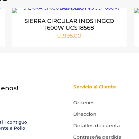
correo electrónico no será publicada.
Los campos obligat
SIERRA CIRCULAR INDS INGCO
1600W UCS18568
L
1,995.00
Servicio al Cliente
menos!
Ordenes
Correo
Guarda m
electrónico
*
correo elect
Direccion
este navegad
al 1 contiguo
Detalles de cuenta
e comente.
nte a Pollo
Contraseña perdida