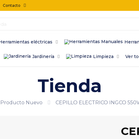
Contacto
Herramientas eléctricas
Herra
Jardinería
Limpieza
Ver t
Tienda
Producto Nuevo
CEPILLO ELECTRICO INGCO 550
CE