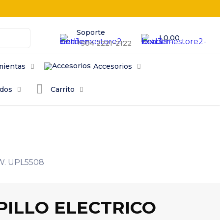
Soporte
L0.00
+504 2221-2122
mientas
Accesorios
odos
Carrito
W. UPL5508
PILLO ELECTRICO