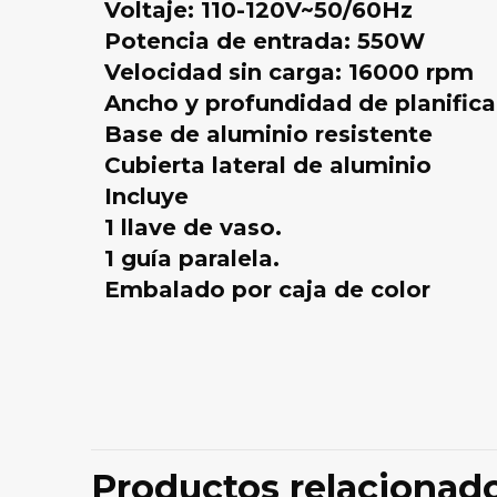
Voltaje: 110-120V~50/60Hz
Potencia de entrada: 550W
Velocidad sin carga: 16000 rpm
Ancho y profundidad de planifica
Base de aluminio resistente
Cubierta lateral de aluminio
Incluye
1 llave de vaso.
1 guía paralela.
Embalado por caja de color
No hay valoraci
Sé el prime
Productos relacionad
UPL5508”