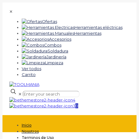
✕
Ofertas
Herramientas eléctricas
Herramientas
Accesorios
Combos
Soldadura
Jardinería
Limpieza
Ver todos
Carrito
✕
0
Inicio
Nosotros
Terminos de Uso