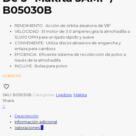
B05030B
RENDIMIENTO
: Acción de órbita aleatoria de 1/8″
VELOCIDAD
: El motor de 3.0 amperes gira la almohadilla a
12,000 OPM para un lijado rápido y suave
CONVENIENTE
: Utiliza discos abrasivos de engancha y
enlaza para cambios
EFICIENCIA
: Eficiente sistema de recolección de polvo a
través de la almohadilla
INCLUYE
: Bolsa para polvo
L
2,845.00
SKU:
B05030B
Categorías:
Lijadora
,
Makita
Share
0
Descripción
Información adicional
Valoraciones
0