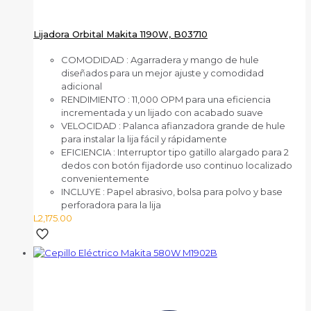
Lijadora Orbital Makita 1190W, B03710
COMODIDAD
: Agarradera y mango de hule
diseñados para un mejor ajuste y comodidad
adicional
RENDIMIENTO
: 11,000 OPM para una eficiencia
incrementada y un lijado con acabado suave
VELOCIDAD
: Palanca afianzadora grande de hule
para instalar la lija fácil y rápidamente
EFICIENCIA
: Interruptor tipo gatillo alargado para 2
dedos con botón fijadorde uso continuo localizado
convenientemente
INCLUYE
: Papel abrasivo, bolsa para polvo y base
perforadora para la lija
L
2,175.00