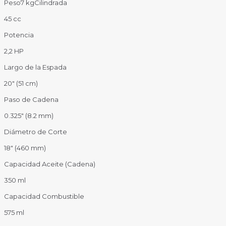
Peso
7 kg
Cilindrada
45 cc
Potencia
2,2 HP
Largo de la Espada
20″ (51 cm)
Paso de Cadena
0.325″ (8.2 mm)
Diámetro de Corte
18″ (460 mm)
Capacidad Aceite (Cadena)
350 ml
Capacidad Combustible
575 ml