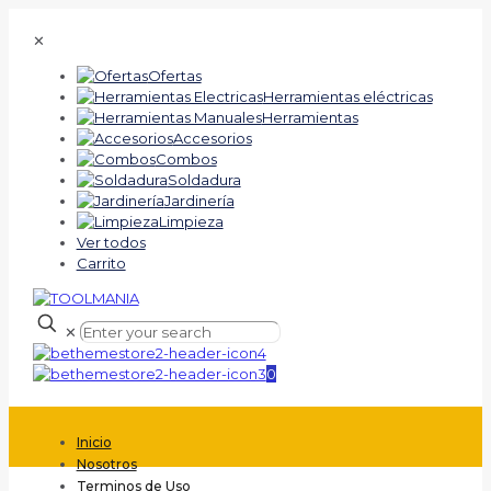
✕
Ofertas
Herramientas eléctricas
Herramientas
Accesorios
Combos
Soldadura
Jardinería
Limpieza
Ver todos
Carrito
✕
0
Inicio
Nosotros
Terminos de Uso