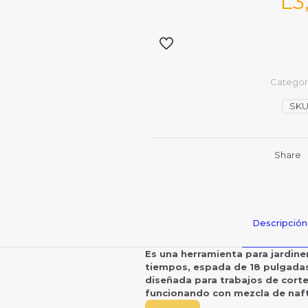
L
3
Categor
SKU
Share
Descripción
Es una herramienta para jardine
tiempos, espada de 18 pulgadas,
diseñada para trabajos de cort
funcionando con mezcla de nafta