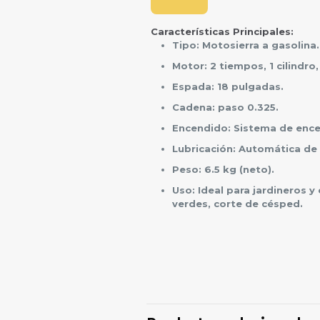
Características Principales:
Tipo: Motosierra a gasolina.
Motor: 2 tiempos, 1 cilindro
Espada: 18 pulgadas.
Cadena: paso 0.325.
Encendido: Sistema de encen
Lubricación: Automática de
Peso: 6.5 kg (neto).
Uso: Ideal para jardineros 
verdes, corte de césped.
Val
No hay valoraciones aún.
Sé el primero en valo
MOTOR GAS 2T ESPADA