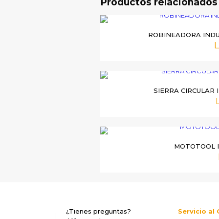
Productos relacionados
Tu dirección de correo electrónico n
marcados con
*
ROBINEADORA INDUS
L
Tu
puntuación
*
SIERRA CIRCULAR 
MOTOTOOL I
Correo
Nombre
*
electrón
próxima vez que comente.
¿Tienes preguntas?
Servicio al 