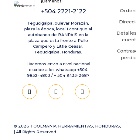
¡Llámenos!
+504 2221-2122
Orden
Direcc
Tegucigalpa, bulevar Morazán,
plaza la época, local 1 contiguo al
Detalle
autobanco de BANPAIS en la
cuent
plaza que esta frente a Pollo
Campero y Little Ceasar,
Contras
Tegucigalpa, Honduras.
perdi
Hacemos envio a nivel nacional
escribe a los whatsapp +504
9852-4803 / + 504 9433-2687
© 2026 TOOLMANIA HERRAMIENTAS, HONDURAS,
| All Rights Reserved