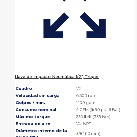
Llave de Impacto Neumática 1/2″, Truper
Cuadro
1/2″
Velocidad sin carga
6,500 rpm
Golpes / min.
1,100 gpm
Consumo nominal
4 CFM @ 90 psi (6 Bar)
Máximo torque
250 lb/ft (339 Nm)
Entrada de aire
1/4″ NPT
Diámetro interno de la
3/8″ (10 mm)
manguera