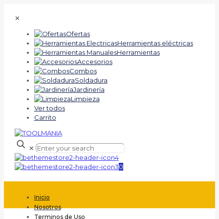
✕
Ofertas
Herramientas eléctricas
Herramientas
Accesorios
Combos
Soldadura
Jardinería
Limpieza
Ver todos
Carrito
✕
0
Inicio
Nosotros
Terminos de Uso