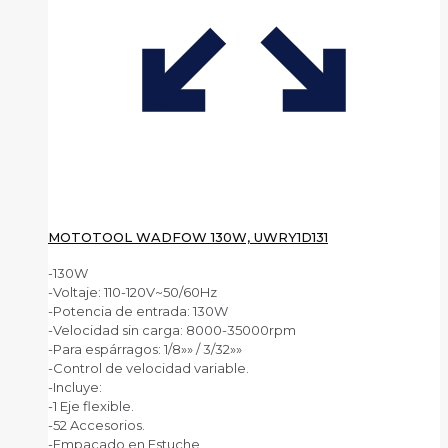
MOTOTOOL WADFOW 130W, UWRY1D131
-130W
-Voltaje: 110-120V~50/60Hz
-Potencia de entrada: 130W
-Velocidad sin carga: 8000-35000rpm
-Para espárragos: 1/8»» / 3/32»»
-Control de velocidad variable.
-Incluye:
-1 Eje flexible.
-52 Accesorios.
-Empacado en Estuche