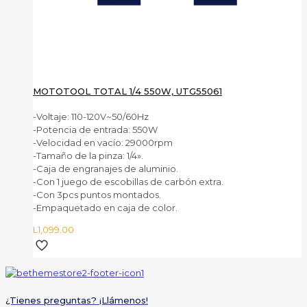
MOTOTOOL TOTAL 1/4 550W, UTG55061
-Voltaje: 110-120V~50/60Hz
-Potencia de entrada: 550W
-Velocidad en vacío: 29000rpm
-Tamaño de la pinza: 1/4».
-Caja de engranajes de aluminio.
-Con 1 juego de escobillas de carbón extra.
-Con 3pcs puntos montados.
-Empaquetado en caja de color.
L
1,099.00
¿Tienes preguntas? ¡Llámenos!