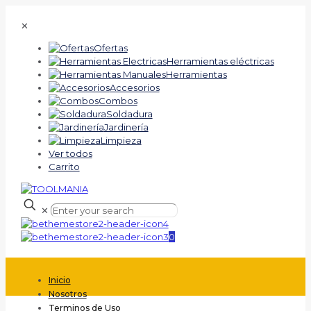
✕
Ofertas
Herramientas eléctricas
Herramientas
Accesorios
Combos
Soldadura
Jardinería
Limpieza
Ver todos
Carrito
✕
0
Inicio
Nosotros
Terminos de Uso