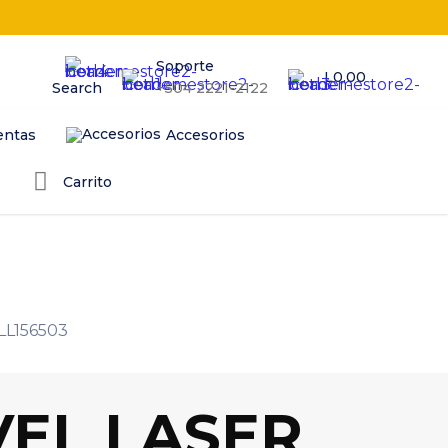
Soporte
L0.00
Search
+504 2221-2122
entas
Accesorios
Carrito
LL156503
VEL LASER