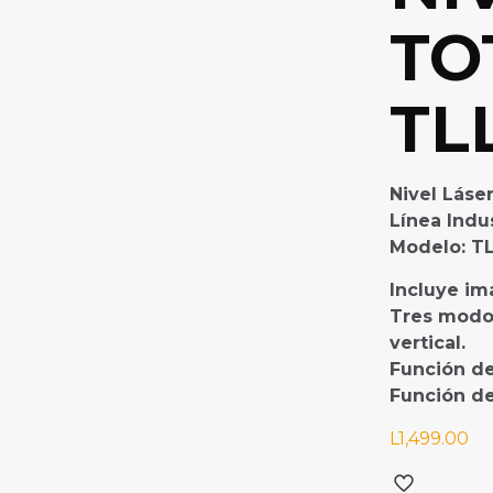
TO
TL
Nivel Láse
Línea Indus
Modelo: T
Incluye im
Tres modos
vertical.
Función d
Función de
L
1,499.00