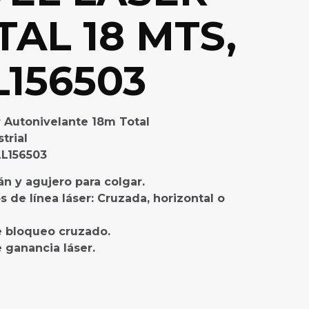
TAL 18 MTS,
L156503
r Autonivelante 18m Total
trial
LL156503
án y agujero para colgar.
 de línea láser: Cruzada, horizontal o
e bloqueo cruzado.
 ganancia láser.