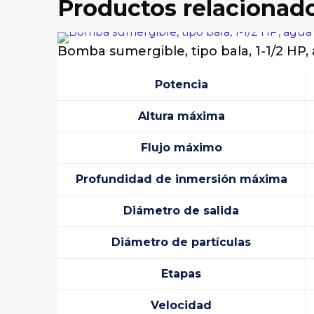
Productos relacionad
No hay valoraciones aún.
Sé el primero en valorar “NIVEL L
Bomba sumergible, tipo bala, 1-1/2 HP,
Tu dirección de correo electrónico no será pu
Tu puntuación
*
Potencia
Altura máxima
Tu valoración
*
Flujo máximo
Profundidad de inmersión máxima
Diámetro de salida
Diámetro de partículas
Etapas
Nombre
*
Correo ele
Velocidad