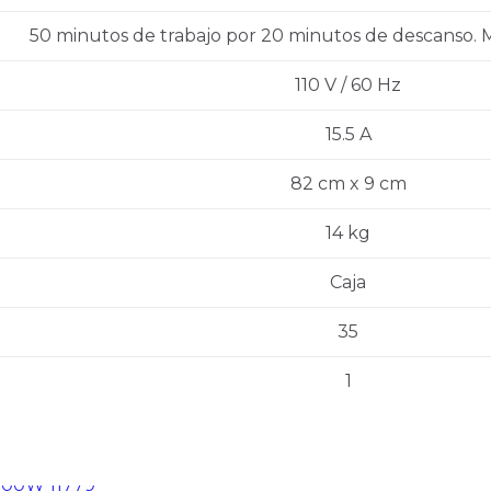
electrónico y web en este
navegador para la próxima vez
50 minutos de trabajo por 20 minutos de descanso. M
que comente.
110 V / 60 Hz
15.5 A
82 cm x 9 cm
14 kg
Caja
35
1