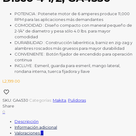
POTENCIA
: Potenete motor de 6 amperes produce 11,000
RPM para las aplicaciones más demandantes
COMODIDAD
: Diseño compacto con maneral pequeño de
2-1/4″ de diametro y pesa sólo 4.0 lbs. para mayor
comodidad
DURABILIDAD
: Construcción laberíntica, barniz en zig-zag y
alambres roscados más gruesos para mayor durabilidad
CONVENIENTE
: Botón fijador de encendido para operación
continua
INCLUYE
: Esmeril, guarda para esmeril, mango lateral,
rondana interna, tuerca fijadora y llave
L
2,199.00
SKU:
GA4530
Categorías:
Makita
,
Pulidoras
Share
0
Descripción
Información adicional
Valoraciones
0