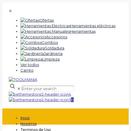
✕
Ofertas
Herramientas eléctricas
Herramientas
Accesorios
Combos
Soldadura
Jardinería
Limpieza
Ver todos
Carrito
✕
0
Inicio
Nosotros
Terminos de Uso