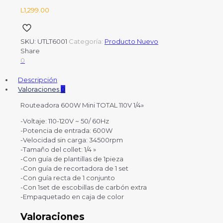
L
1,299.00
SKU:
UTLT6001
Categoría:
Producto Nuevo
Share
0
Descripción
Valoraciones
0
Routeadora 600W Mini TOTAL 110V 1/4»
-Voltaje: 110-120V ~ 50/ 60Hz
-Potencia de entrada: 600W
-Velocidad sin carga: 34500rpm
-Tamaño del collet: 1/4 »
-Con guía de plantillas de 1pieza
-Con guía de recortadora de 1 set
-Con guía recta de 1 conjunto
-Con 1set de escobillas de carbón extra
-Empaquetado en caja de color
Valoraciones