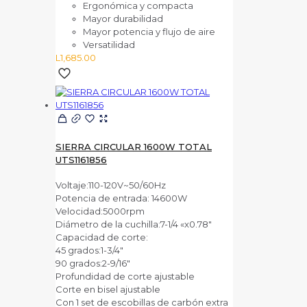
Ergonómica y compacta
Mayor durabilidad
Mayor potencia y flujo de aire
Versatilidad
L
1,685.00
SIERRA CIRCULAR 1600W TOTAL
UTS1161856
Voltaje:110-120V~50/60Hz
Potencia de entrada: 14600W
Velocidad:5000rpm
Diámetro de la cuchilla:7-1/4 «x0.78″
Capacidad de corte:
45 grados:1-3/4″
90 grados:2-9/16″
Profundidad de corte ajustable
Corte en bisel ajustable
Con 1 set de escobillas de carbón extra