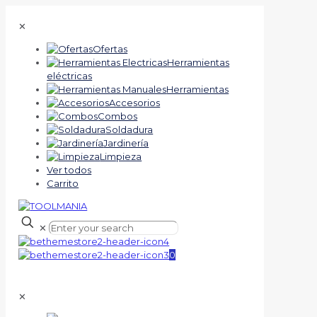
✕
Ofertas
Herramientas
eléctricas
Herramientas
Accesorios
Combos
Soldadura
Jardinería
Limpieza
Ver todos
Carrito
✕
0
✕