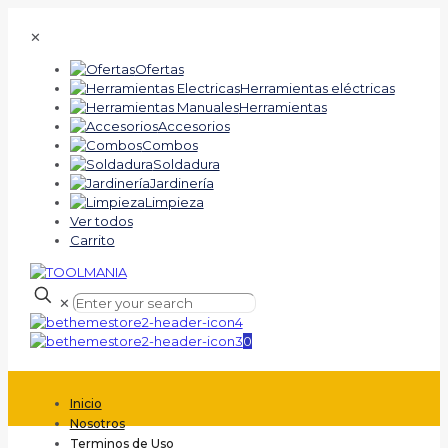
✕
Ofertas
Herramientas eléctricas
Herramientas
Accesorios
Combos
Soldadura
Jardinería
Limpieza
Ver todos
Carrito
✕
0
Inicio
Nosotros
Terminos de Uso