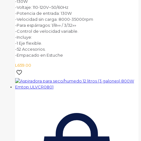
-130W
-Voltaje: 110-120V~50/60Hz
-Potencia de entrada: 130W
-Velocidad sin carga: 8000-35000rpm
-Para espárragos: 1/8»» / 3/32»»
-Control de velocidad variable.
-Incluye:
-1 Eje flexible.
-52 Accesorios.
-Empacado en Estuche
L
659.00