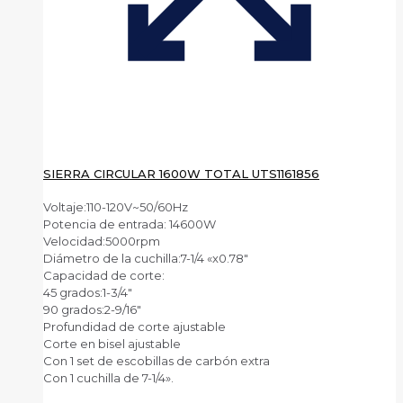
SIERRA CIRCULAR 1600W TOTAL UTS1161856
Voltaje:110-120V~50/60Hz
Potencia de entrada: 14600W
Velocidad:5000rpm
Diámetro de la cuchilla:7-1/4 «x0.78″
Capacidad de corte:
45 grados:1-3/4″
90 grados:2-9/16″
Profundidad de corte ajustable
Corte en bisel ajustable
Con 1 set de escobillas de carbón extra
Con 1 cuchilla de 7-1/4».