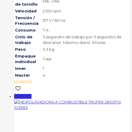
M6 – M14
de tornillo
Velocidad
2,100 rpm
Tensión /
127 V / 60 Hz
Frecuencia
Consumo
7 A
Ciclo de
5 segundos de trabajo por 5 segundos de
trabajo
descanso. Máximo diario: 6 horas
Peso
3.3 kg
Empaque
Caja
individual
Inner
1
Master
4
L
2,495.00
En oferta