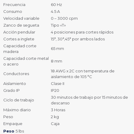
Frecuencia
60 Hz
Consumo
4.5 A
Velocidad variable
0 – 3000 cpm
Zanco de segueta
Tipo «T»
Acción pendular
4 posiciones para cortes rápidos
Cortes a inglete
15°, 30°,45° por ambos lados
Capacidad corte
65 mm
madera
Capacidad corte metal
8 mm
o acero
18 AWG x 2C con temperatura de
Conductores
aislamiento de 105 °C
Aislamiento
Clase II
Grado IP
IP20
30 minutos de trabajo por 15 minutos de
Ciclo de trabajo
descanso
Máximo diario
3 Horas
Peso
2 kg
Empaque
Caja
Peso
5 lbs