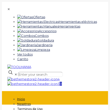
✕
Ofertas
Herramientas eléctricas
Herramientas
Accesorios
Combos
Soldadura
Jardinería
Limpieza
Ver todos
Carrito
✕
0
Inicio
Nosotros
Terminos de Uso