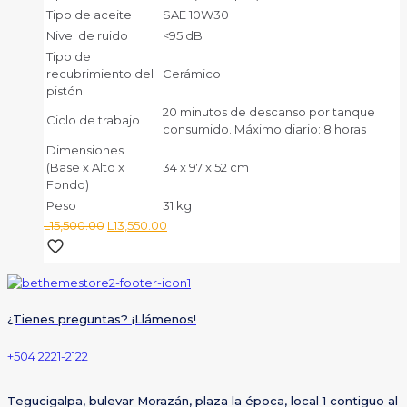
Tipo de aceite
SAE 10W30
Nivel de ruido
<95 dB
Tipo de
recubrimiento del
Cerámico
pistón
20 minutos de descanso por tanque
Ciclo de trabajo
consumido. Máximo diario: 8 horas
Dimensiones
(Base x Alto x
34 x 97 x 52 cm
Fondo)
Peso
31 kg
El
El
L
15,500.00
L
13,550.00
precio
precio
original
actual
era:
es:
L15,500.00.
L13,550.00.
¿Tienes preguntas? ¡Llámenos!
+504 2221-2122
Tegucigalpa, bulevar Morazán, plaza la época, local 1 contiguo al