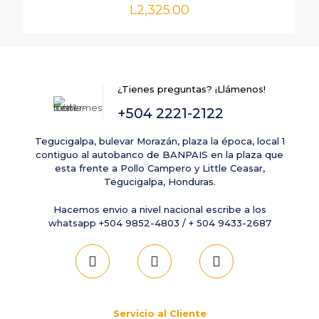
Correo
L
2,325.00
electrónico
*
Guarda mi nombre, correo electrónico y web en este
navegador para la próxima vez que comente.
¿Tienes preguntas? ¡Llámenos!
+504 2221-2122
Tegucigalpa, bulevar Morazán, plaza la época, local 1
contiguo al autobanco de BANPAIS en la plaza que
esta frente a Pollo Campero y Little Ceasar,
Tegucigalpa, Honduras.
Hacemos envio a nivel nacional escribe a los
whatsapp +504 9852-4803 / + 504 9433-2687
Servicio al Cliente