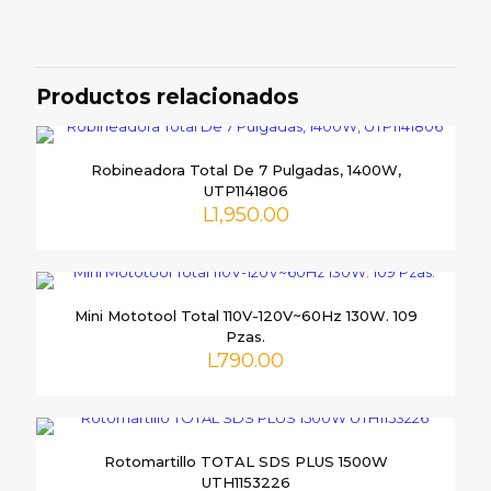
No hay valoraciones aún.
Sé el primero en valorar “Sierra
Caladora Total 800W / UTS2081006”
Productos relacionados
Tu dirección de correo electrónico no será publicada.
Los
campos obligatorios están marcados con
*
Robineadora Total De 7 Pulgadas, 1400W,
UTP1141806
Tu
L
1,950.00
puntuación
*
Mini Mototool Total 110V-120V~60Hz 130W. 109
Pzas.
L
790.00
Nombre
*
Rotomartillo TOTAL SDS PLUS 1500W
UTH1153226