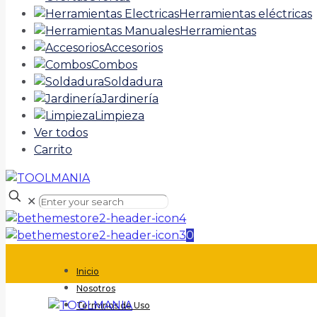
Herramientas eléctricas
Herramientas
Accesorios
Combos
Soldadura
Jardinería
Limpieza
Ver todos
Carrito
✕
0
Inicio
Nosotros
Terminos de Uso