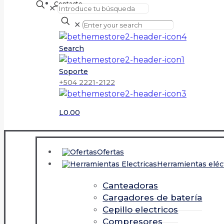
Contacto
✕
✕
Search
Soporte
+504 2221-2122
L0.00
Ofertas
Herramientas eléc
Canteadoras
Cargadores de batería
Cepillo electricos
Compresores