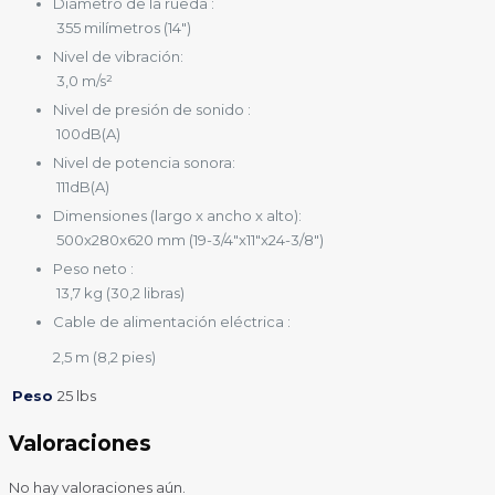
Diámetro de la rueda :
355 milímetros (14″)
Nivel de vibración:
3,0 m/s²
Nivel de presión de sonido :
100dB(A)
Nivel de potencia sonora:
111dB(A)
Dimensiones (largo x ancho x alto):
500x280x620 mm (19-3/4″x11″x24-3/8″)
Peso neto :
13,7 kg (30,2 libras)
Cable de alimentación eléctrica :
2,5 m (8,2 pies)
Peso
25 lbs
Valoraciones
No hay valoraciones aún.