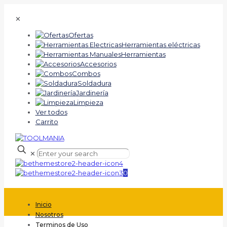
✕
Ofertas
Herramientas eléctricas
Herramientas
Accesorios
Combos
Soldadura
Jardinería
Limpieza
Ver todos
Carrito
✕
0
Inicio
Nosotros
Terminos de Uso