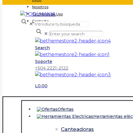
Nosotros
Terminos de Uso
Contacto
✕
✕
Search
Soporte
+504 2221-2122
L0.00
Ofertas
Herramientas eléc
Canteadoras