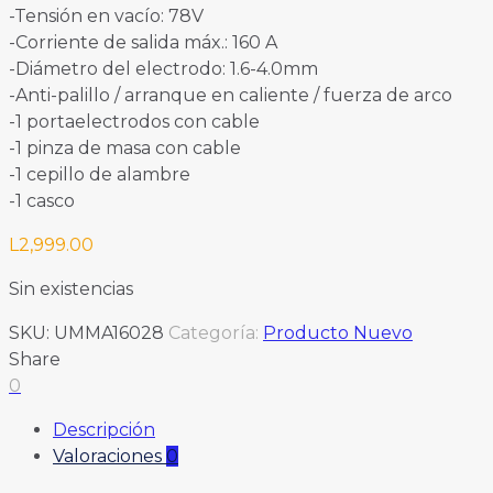
-Tensión en vacío: 78V
-Corriente de salida máx.: 160 A
-Diámetro del electrodo: 1.6-4.0mm
-Anti-palillo / arranque en caliente / fuerza de arco
-1 portaelectrodos con cable
-1 pinza de masa con cable
-1 cepillo de alambre
-1 casco
L
2,999.00
Sin existencias
SKU:
UMMA16028
Categoría:
Producto Nuevo
Share
0
Descripción
Valoraciones
0