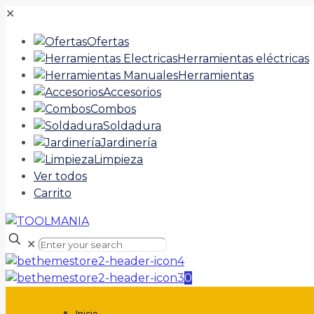
✕
Ofertas
Herramientas eléctricas
Herramientas
Accesorios
Combos
Soldadura
Jardinería
Limpieza
Ver todos
Carrito
✕
0
Inicio