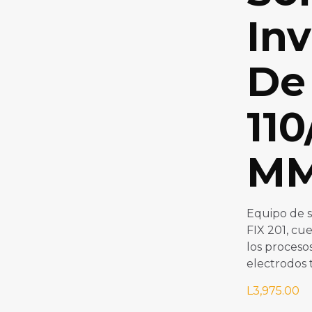
Inv
De
110
MM
Equipo de 
FIX 201, cue
los proceso
electrodos t
L
3,975.00