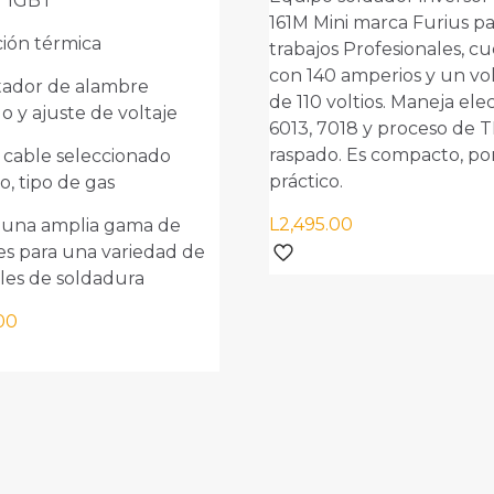
r IGBT
161M Mini marca Furius pa
ión térmica
trabajos Profesionales, c
con 140 amperios y un vol
tador de alambre
de 110 voltios. Maneja ele
o y ajuste de voltaje
6013, 7018 y proceso de T
raspado. Es compacto, por
 cable seleccionado
práctico.
o, tipo de gas
L
2,495.00
 una amplia gama de
s para una variedad de
 electrónico
*
Guarda mi nombre, c
les de soldadura
electrónico y web en e
para la próxima vez qu
00