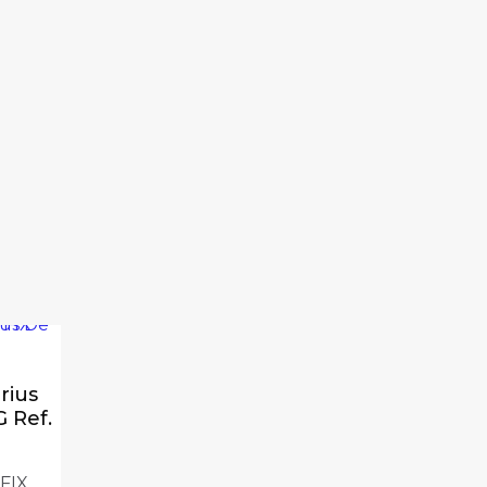
10 lbs
 . FIX 201”
rius
 Ref.
 FIX