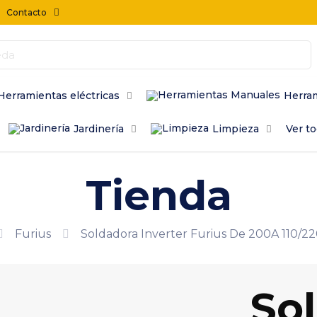
Contacto
Herramientas eléctricas
Herra
Jardinería
Limpieza
Ver t
Tienda
Furius
Soldadora Inverter Furius De 200A 110/22
So