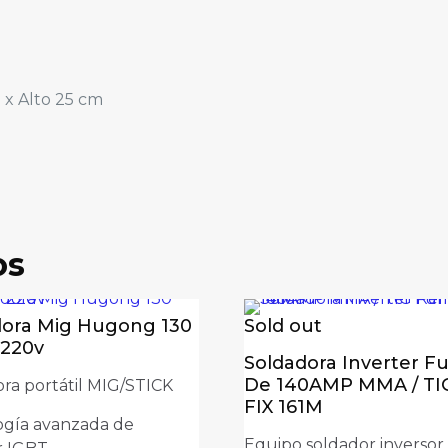
 x Alto 25 cm
os
a Inverter Furius De 200A 110/220V TIG, MMA
dora Mig Hugong 130
Sold out
blicada.
Los campos obligatorios están marcados con
*
 220v
Soldadora Inverter Fu
De 140AMP MMA / TIG
ra portátil MIG/STICK
FIX 161M
ogía avanzada de
Equipo soldador inversor