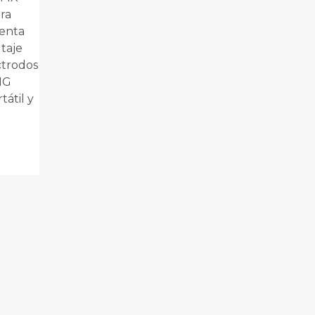
ra
uenta
taje
ctrodos
IG
tátil y
orreo
ste navegador
e comente.