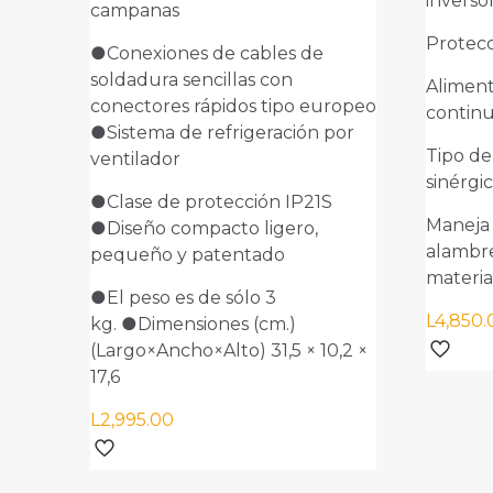
inverso
Tu valoración
*
campanas
Protecc
●Conexiones de cables de
soldadura sencillas con
Alimen
conectores rápidos tipo europeo
continu
●Sistema de refrigeración por
Tipo de
ventilador
sinérgic
●Clase de protección IP21S
Maneja
●Diseño compacto ligero,
alambre
Nombre
pequeño y patentado
*
Correo
materia
●El peso es de sólo 3
L
4,850.
kg. ●Dimensiones (cm.)
(Largo×Ancho×Alto) 31,5 × 10,2 ×
17,6
L
2,995.00