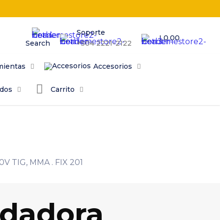
Soporte
L0.00
Search
+504 2221-2122
mientas
Accesorios
odos
Carrito
0V TIG, MMA . FIX 201
ldadora