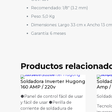
Recomendado: 1/8″ (3.2 mm)
Peso: 5,0 Kg
Dimensiones: Largo 33 cm x Ancho 13 cm
Garantía: 6 meses
Peso
Valoraciones
Productos relacionad
No hay valoraciones aún.
Sé el primero en valorar “Soldador
Soldadora Inverter Hugong
Solda
Tu dirección de correo electrónico no será pu
160 AMP / 220v
Amp /
Tu puntuación
*
●Panel de control fácil de usar
Soldado
y fácil de usar ●Perilla de
Tecnol
corriente de soldadura de