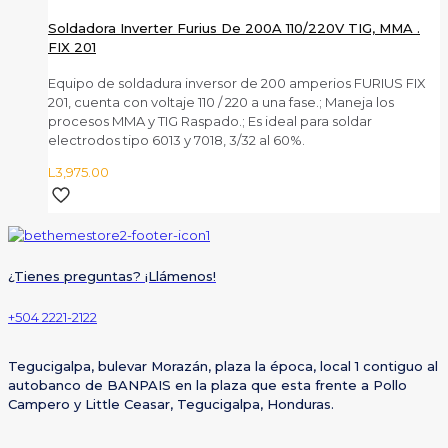
Soldadora Inverter Furius De 200A 110/220V TIG, MMA .
FIX 201
Equipo de soldadura inversor de 200 amperios FURIUS FIX
201, cuenta con voltaje 110 / 220 a una fase.; Maneja los
procesos MMA y TIG Raspado.; Es ideal para soldar
electrodos tipo 6013 y 7018, 3/32 al 60%.
L
3,975.00
¿Tienes preguntas? ¡Llámenos!
+504 2221-2122
Tegucigalpa, bulevar Morazán, plaza la época, local 1 contiguo al
autobanco de BANPAIS en la plaza que esta frente a Pollo
Campero y Little Ceasar, Tegucigalpa, Honduras.