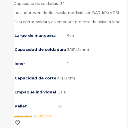
Capacidad de soldadura 3″
Indicadores en doble escala, medición en BAR, kPa y PSI
Para cortar, soldar y calentar por proceso de oxiacetileno
Largo de manguera
6 m
Capacidad de soldadura
3/16″ (5 mm)
Inner
1
Capacidad de corte
4″ (10 cm)
Empaque individual
Caja
Pallet
32
El
El
L
9,500.00
L
8,825.00
precio
precio
original
actual