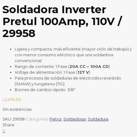
Soldadora Inverter
Pretul 100Amp, 110V /
29958
Ligera y compacta, más eficiente (mayor ciclo de trabajo) y
con menor consumo eléctrico que una soldadora
convencional
Rango de corriente: 1 Fase (
20A CC – 100A CD
)
Voltaje de alimentación: 1 Fase (
127 V
)
Para procesos de soldaduras de electrodos revestido
(SMAW) y tungsteno (TIG)
Bornes de cambio rápido: 3/8″
L
2,470.00
Sin existencias
SKU:
29958
Categorías:
Petrul
,
Soldadoras
,
Soldadura
Share
0