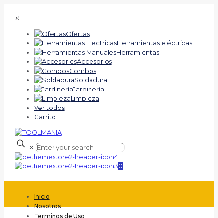
✕
Ofertas
Herramientas eléctricas
Herramientas
Accesorios
Combos
Soldadura
Jardinería
Limpieza
Ver todos
Carrito
✕
0
Inicio
Nosotros
Terminos de Uso