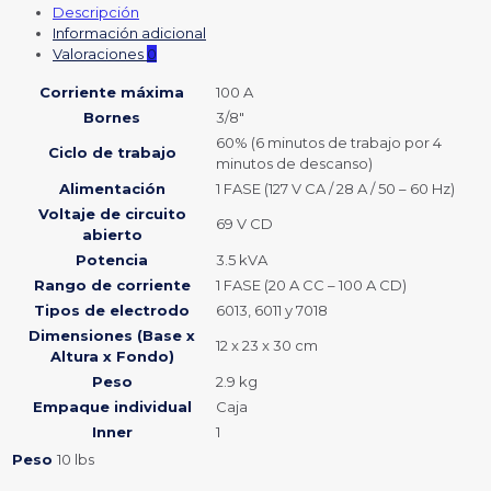
Descripción
Información adicional
Valoraciones
0
Corriente máxima
100 A
Bornes
3/8″
60% (6 minutos de trabajo por 4
Ciclo de trabajo
minutos de descanso)
Alimentación
1 FASE (127 V CA / 28 A / 50 – 60 Hz)
Voltaje de circuito
69 V CD
abierto
Potencia
3.5 kVA
Rango de corriente
1 FASE (20 A CC – 100 A CD)
Tipos de electrodo
6013, 6011 y 7018
Dimensiones (Base x
12 x 23 x 30 cm
Altura x Fondo)
Peso
2.9 kg
Empaque individual
Caja
Inner
1
Peso
10 lbs