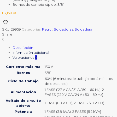
Bornes de cambio rápido: 3/8″
L
3,150.00
SKU:
29959
Categorías:
Petrul
,
Soldadoras
,
Soldadura
Share
0
Descripción
Información adicional
Valoraciones
0
Corriente máxima
130 A
Bornes
3/8″
60% (6 minutos de trabajo por 4 minutos
Ciclo de trabajo
de descanso)
1 FASE (127 V CA / 31 A / 50 – 60 Hz), 2
Alimentación
FASES (220 V CA / 24 A / 50 – 60 Hz)
Voltaje de circuito
1 FASE (80 V CD), 2 FASES (70 V CD)
abierto
Potencia
1 FASE (3.9 kVA), 2 FASES (5.2 kVA)