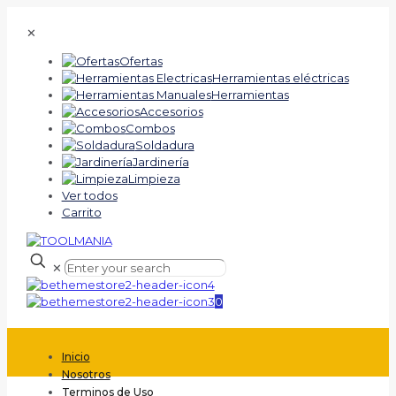
✕
Ofertas
Herramientas eléctricas
Herramientas
Accesorios
Combos
Soldadura
Jardinería
Limpieza
Ver todos
Carrito
✕
0
Inicio
Nosotros
Terminos de Uso