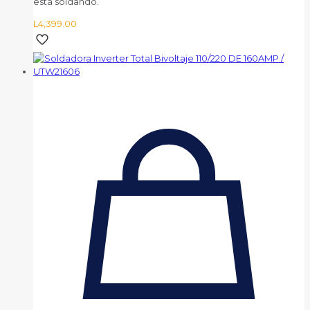
está soldando.
L
4,399.00