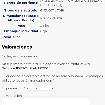
1 FASE (20 A CC – 110 A CD), 2 FASES (20 A
Rango de corriente
CC – 130 A CD)
Tipos de electrodo
6013, 6011 y 7018
Dimensiones (Base x
12 x 23 x 30 cm
Altura x Fondo)
Peso
3.3 kg
Empaque individual
Caja
Peso
10 lbs
Valoraciones
No hay valoraciones aún.
Sé el primero en valorar “Soldadora Inverter Pretul 130AMP,
Bivoltaje 110/220V, Pretul 29959”
Tu dirección de correo electrónico no será publicada.
Los campos
obligatorios están marcados con
*
Tu puntuación
*
Tu valoración
*