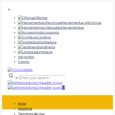
✕
Ofertas
Herramientas eléctricas
Herramientas
Accesorios
Combos
Soldadura
Jardinería
Limpieza
Ver todos
Carrito
✕
0
Inicio
Nosotros
Terminos de Uso