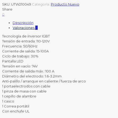
SKU:
UTW210049
Categoría:
Producto Nuevo
Share
0
Descripción
Valoraciones
0
Tecnología de inversor IGBT
Tensión de entrada: 110-120V
Frecuencia: 50/60Hz
Corriente de salida: 15-100A
Ciclo de trabajo: 30%
Pantalla LED
Tensión en vacío: 74V
Corriente de salida máx.: 100 A
Diámetro del electrodo: 1.6-3.2mm
Anti-palillo / arranque en caliente / fuerza de arco
1 portaelectrodos con cable
1 pinza de masa con cable
1 cepillo de alambre
1 casco
1 Correa portátil
Con enchufe UL