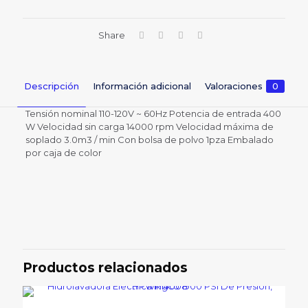
Share
Descripción
Información adicional
Valoraciones
0
Tensión nominal 110-120V ~ 60Hz Potencia de entrada 400
W Velocidad sin carga 14000 rpm Velocidad máxima de
soplado 3.0m3 / min Con bolsa de polvo 1pza Embalado
por caja de color
Valoraciones
Peso
5 lbs
No hay valoraciones aún.
Sé el primero en valorar
“SOPLADORA ASPIRADORA INGCO
Productos relacionados
400W AB4018 INGCO”
Tu dirección de correo electrónico no será publicada.
Los