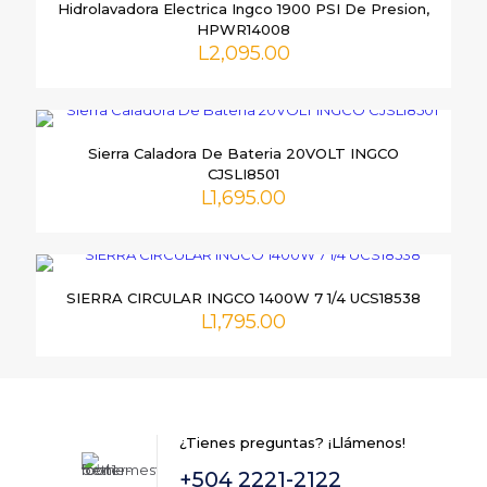
Hidrolavadora Electrica Ingco 1900 PSI De Presion,
campos obligatorios están marcados con
*
HPWR14008
L
2,095.00
Tu
puntuación
*
Sierra Caladora De Bateria 20VOLT INGCO
CJSLI8501
L
1,695.00
SIERRA CIRCULAR INGCO 1400W 7 1/4 UCS18538
Nombre
*
L
1,795.00
Correo
electrónico
*
Guarda mi nombre, correo electrónico y web en este
navegador para la próxima vez que comente.
¿Tienes preguntas? ¡Llámenos!
+504 2221-2122