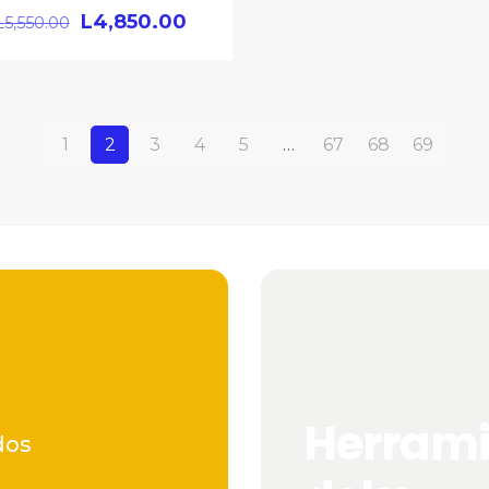
L
4,850.00
L
5,550.00
1
2
3
4
5
…
67
68
69
Herram
dos