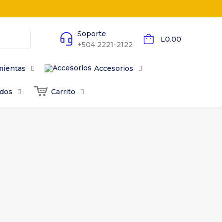
Soporte
L0.00
+504 2221-2122
mientas
Accesorios
odos
Carrito