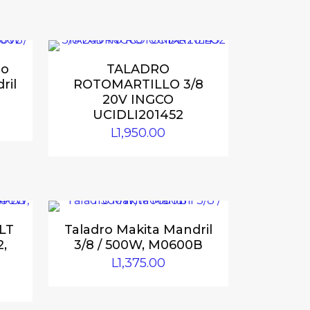
lo
TALADRO
ril
ROTOMARTILLO 3/8
20V INGCO
UCIDLI201452
L
1,950.00
LT
Taladro Makita Mandril
,
3/8 / 500W, M0600B
L
1,375.00