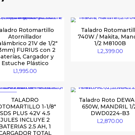
aladro Rotomartillo
Taladro Rotomartil
Atornillador
740W / Makita, Mand
alámbrico 21V de 1/2″
1/2 M8100B
13mm) FURIUS con 2
L
2,399.00
aterías, Cargador y
Estuche Plástico
L
1,995.00
 OFERTA
TALADRO
Taladro Roto DEWA
OTOMARTILLO 1-1/8″
650W, MANDRIL 1/2
SDS PLUS 42V 4.5
DWD0224-B3
JULES INCLUYE 2
L
2,870.00
BATERIAS 2.5 AH, 1
CARGADOR TOTAL