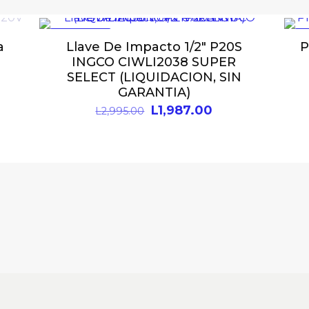
EN OFERTA
E
a
Llave De Impacto 1/2″ P20S
P
INGCO CIWLI2038 SUPER
SELECT (LIQUIDACION, SIN
GARANTIA)
L
1,987.00
L
2,995.00