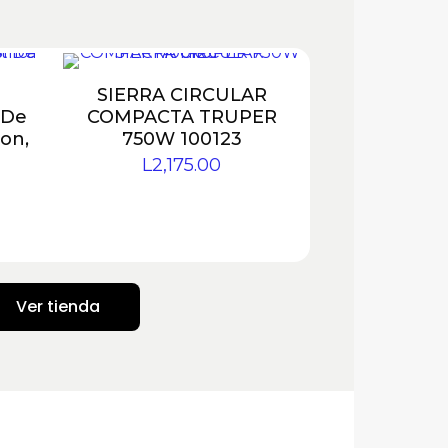
SIERRA CIRCULAR
 De
COMPACTA TRUPER
ion,
750W 100123
L
2,175.00
Ver tienda