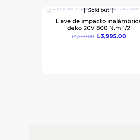
Sold out
EN OFERTA
Llave de impacto inalámbric
deko 20V 800 N.m 1/2
L
3,995.00
L
4,799.00