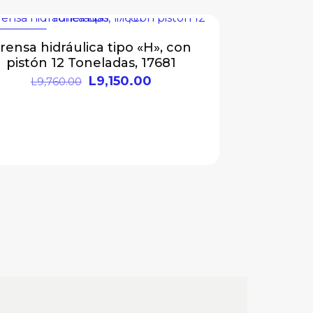
N OFERTA
rensa hidráulica tipo «H», con
pistón 12 Toneladas, 17681
L
9,150.00
L
9,760.00