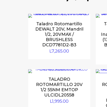
Taladro Rotomartillo
T
DEWALT 20V, Mandril
1/2, 20VMAX /
In
BRUSHLESS
(
DCD7781D2-B3
B
L
7,265.00
EN
TALADRO
ROTOMARTILLO 20V
R
1/2 55NM EMTOP
ULCIDL20558
L
1,995.00