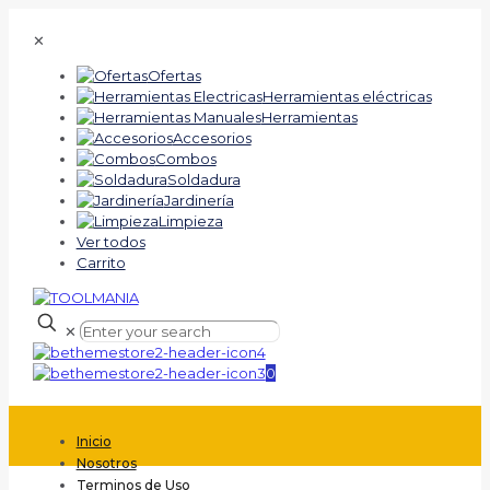
✕
Ofertas
Herramientas eléctricas
Herramientas
Accesorios
Combos
Soldadura
Jardinería
Limpieza
Ver todos
Carrito
✕
0
Inicio
Nosotros
Terminos de Uso