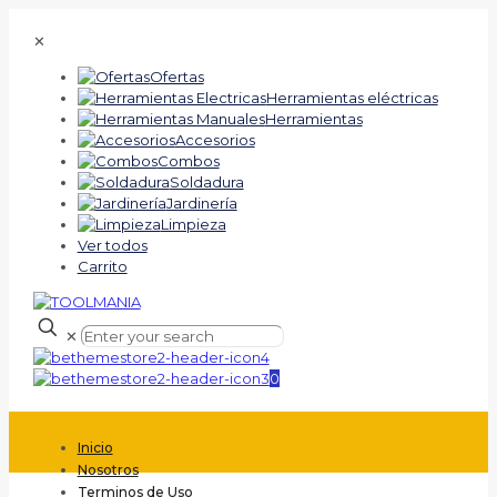
✕
Ofertas
Herramientas eléctricas
Herramientas
Accesorios
Combos
Soldadura
Jardinería
Limpieza
Ver todos
Carrito
✕
0
Inicio
Nosotros
Terminos de Uso