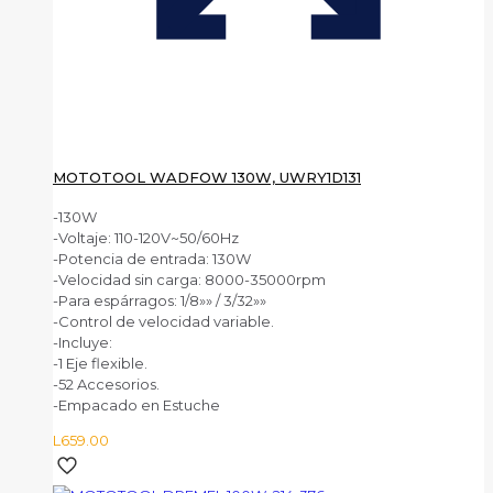
MOTOTOOL WADFOW 130W, UWRY1D131
-130W
-Voltaje: 110-120V~50/60Hz
-Potencia de entrada: 130W
-Velocidad sin carga: 8000-35000rpm
-Para espárragos: 1/8»» / 3/32»»
-Control de velocidad variable.
-Incluye:
-1 Eje flexible.
-52 Accesorios.
-Empacado en Estuche
L
659.00