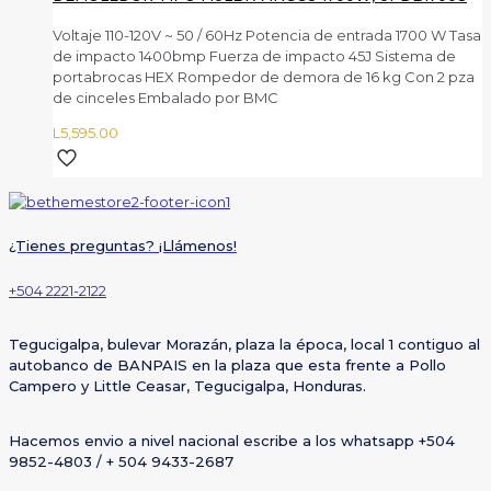
Voltaje 110-120V ~ 50 / 60Hz Potencia de entrada 1700 W Tasa
de impacto 1400bmp Fuerza de impacto 45J Sistema de
portabrocas HEX Rompedor de demora de 16 kg Con 2 pza
de cinceles Embalado por BMC
L
5,595.00
¿Tienes preguntas? ¡Llámenos!
+504 2221-2122
Tegucigalpa, bulevar Morazán, plaza la época, local 1 contiguo al
autobanco de BANPAIS en la plaza que esta frente a Pollo
Campero y Little Ceasar, Tegucigalpa, Honduras.
Hacemos envio a nivel nacional escribe a los whatsapp +504
9852-4803 / + 504 9433-2687