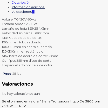
Descripción
Información adicional
Valoraciones
0
Voltaje: 110-120V-60Hz
Entrada poder: 2350W
tamaño de hoja:355×25.4x3mm
Velocidad sin carga: 3800rpm
Max Capacidad de corte:
100mm en tubo redondo
100X100mm en acero cuadrado
120X100mm en rectángulo
Max.barra de acero de corte:30mm
Con 1pcs 355mm disco de corte
Empaquetado por caja de color
Peso
25 lbs
Valoraciones
No hay valoraciones aún.
Sé el primero en valorar “Sierra Tronzadora Ingco De 3800rpm
2350W 110-120V”