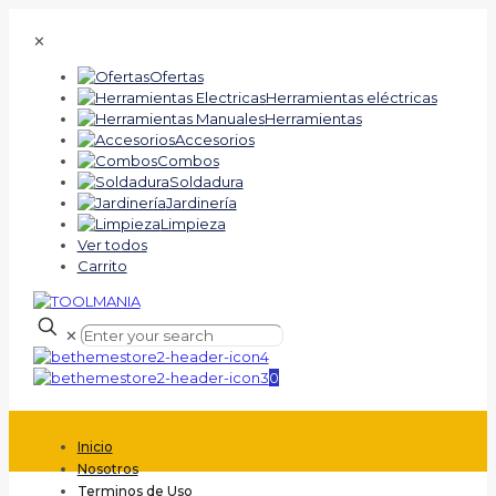
✕
Ofertas
Herramientas eléctricas
Herramientas
Accesorios
Combos
Soldadura
Jardinería
Limpieza
Ver todos
Carrito
✕
0
Inicio
Nosotros
Terminos de Uso