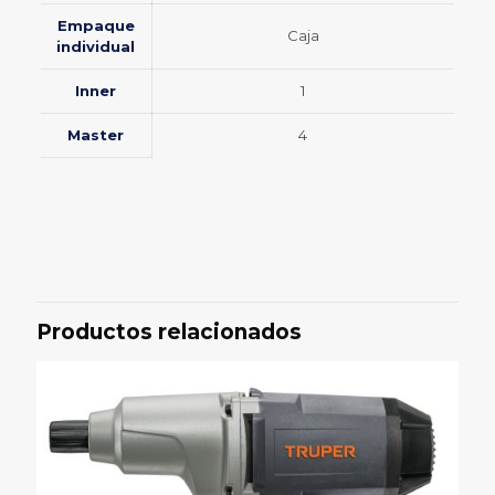
Empaque
Caja
individual
Inner
1
Master
4
Valoraciones
Peso
5 lbs
No hay valoraciones aún.
Sé el primero en valorar
“Robineadora Truper 7″ 1200 W
Productos relacionados
velocidad variable, profesional”
Tu dirección de correo electrónico no será publicada.
Los
campos obligatorios están marcados con
*
Tu
1 de 5
2 de 5
3 de 5