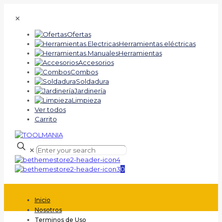
✕
Ofertas
Herramientas eléctricas
Herramientas
Accesorios
Combos
Soldadura
Jardinería
Limpieza
Ver todos
Carrito
✕
0
Inicio
Nosotros
Terminos de Uso