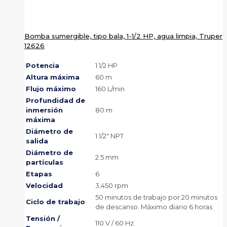
Bomba sumergible, tipo bala, 1-1/2 HP, agua limpia, Truper
12626
Potencia
1 1/2 HP
Altura máxima
60 m
Flujo máximo
160 L/min
Profundidad de
inmersión
80 m
máxima
Diámetro de
1 1/2″ NPT
salida
Diámetro de
2.5 mm
partículas
Etapas
6
Velocidad
3,450 rpm
50 minutos de trabajo por 20 minutos
Ciclo de trabajo
de descanso. Máximo diario 6 horas
Tensión /
110 V / 60 Hz