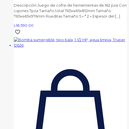
Descripción Juego de cofre de herramientas de 162 pza Con
cajones 7pza Tamaño total 765x465x812mm Tamaño
765x465x976mm Rueditas Tamaño 5 » * 2 « Espesor del
[…]
L
18,590.00